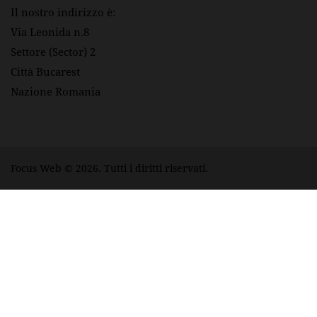
Il nostro indirizzo è:
Via Leonida n.8
Settore (Sector) 2
Città Bucarest
Nazione Romania
Focus Web
© 2026. Tutti i diritti riservati.