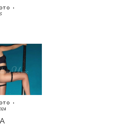
FOTO
5
FOTO
024
SA