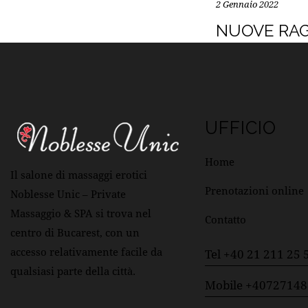
2 Gennaio 2022
NUOVE RA
UFFICIO
Home
Il salone di massaggi erotici
Prenotazioni online
Noblesse Unic – Private
Massaggio & SPA si trova nel
Contatto
centro di Bucarest, con un
accesso relativamente facile da
Tel +40 21 211 25 
qualsiasi parte della città.
Mobile +4072714