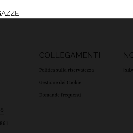
GAZZE
COLLEGAMENTI
NO
[si
Politica sulla riservatezza
Gestione dei Cookie
Domande frequenti
55
8861