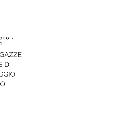
FOTO
2
AGAZZE
 DI
GGIO
CO