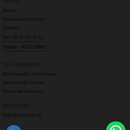
UFFICIO
Home
Prenotazioni online
Contatto
Tel +40 21 211 25 55
Mobile +40727148861
COLLEGAMENTI
Politica sulla riservatezza
Gestione dei Cookie
Domande frequenti
NOTIZIARIO
[sibwp_form id=1]