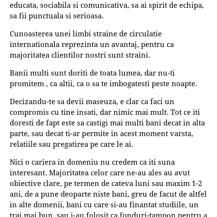
educata, sociabila si comunicativa, sa ai spirit de echipa,
sa fii punctuala si serioasa.
Cunoasterea unei limbi straine de circulatie
internationala reprezinta un avantaj, pentru ca
majoritatea clientilor nostri sunt straini.
Banii multi sunt doriti de toata lumea, dar nu-ti
promitem , ca altii, ca o sa te imbogatesti peste noapte.
Decizandu-te sa devii maseuza, e clar ca faci un
compromis cu tine insati, dar nimic mai mult. Tot ce iti
doresti de fapt este sa castigi mai multi bani decat in alta
parte, sau decat ti-ar permite in acest moment varsta,
relatiile sau pregatirea pe care le ai.
Nici o cariera in domeniu nu credem ca iti suna
interesant. Majoritatea celor care ne-au ales au avut
obiective clare, pe termen de cateva luni sau maxim 1-2
ani, de a pune deoparte niste bani, greu de facut de altfel
in alte domenii, bani cu care si-au finantat studiile, un
trai mai bun, sau i-au folosit ca fonduri-tampon pentru a