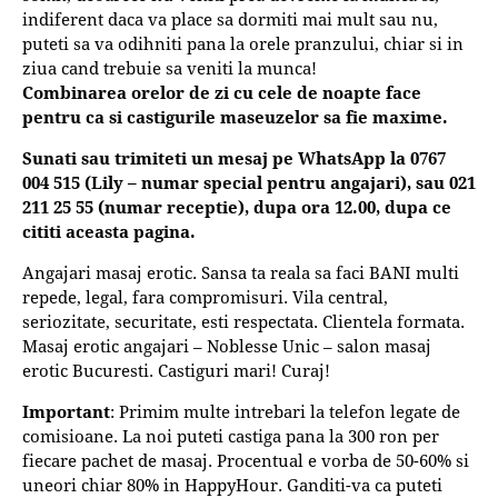
indiferent daca va place sa dormiti mai mult sau nu,
puteti sa va odihniti pana la orele pranzului, chiar si in
ziua cand trebuie sa veniti la munca!
Combinarea orelor de zi cu cele de noapte face
pentru ca si castigurile maseuzelor sa fie maxime.
Sunati sau trimiteti un mesaj pe WhatsApp la 0767
004 515 (Lily – numar special pentru angajari), sau 021
211 25 55 (numar receptie), dupa ora 12.00, dupa ce
cititi aceasta pagina.
Angajari masaj erotic. Sansa ta reala sa faci BANI multi
repede, legal, fara compromisuri. Vila central,
seriozitate, securitate, esti respectata. Clientela formata.
Masaj erotic angajari – Noblesse Unic – salon masaj
erotic Bucuresti. Castiguri mari! Curaj!
Important
: Primim multe intrebari la telefon legate de
comisioane. La noi puteti castiga pana la 300 ron per
fiecare pachet de masaj. Procentual e vorba de 50-60% si
uneori chiar 80% in HappyHour. Ganditi-va ca puteti