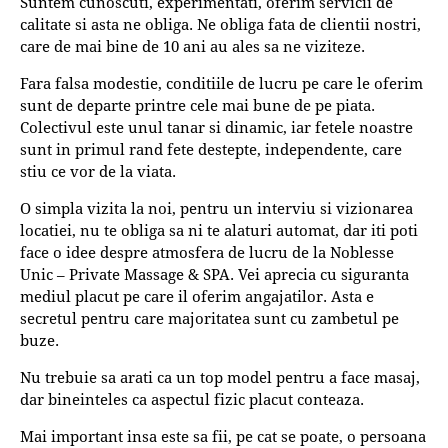
Suntem cunoscuti, experimentati, oferim servicii de
calitate si asta ne obliga. Ne obliga fata de clientii nostri,
care de mai bine de 10 ani au ales sa ne viziteze.
Fara falsa modestie, conditiile de lucru pe care le oferim
sunt de departe printre cele mai bune de pe piata.
Colectivul este unul tanar si dinamic, iar fetele noastre
sunt in primul rand fete destepte, independente, care
stiu ce vor de la viata.
O simpla vizita la noi, pentru un interviu si vizionarea
locatiei, nu te obliga sa ni te alaturi automat, dar iti poti
face o idee despre atmosfera de lucru de la Noblesse
Unic – Private Massage & SPA. Vei aprecia cu siguranta
mediul placut pe care il oferim angajatilor. Asta e
secretul pentru care majoritatea sunt cu zambetul pe
buze.
Nu trebuie sa arati ca un top model pentru a face masaj,
dar bineinteles ca aspectul fizic placut conteaza.
Mai important insa este sa fii, pe cat se poate, o persoana