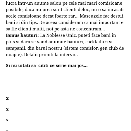
lucra intr-un anume salon pe cele mai mari comisioane
posibile, daca nu prea sunt clienti deloc, nu o sa incasati
acele comisioane decat foarte rar… Maseuzele fac destui
bani si din tips. De aceea consideram ca mai important e
sa fie clienti multi, noi pe asta ne concentram…
Bonus bauturi:
La Noblesse Unic, puteti face bani in
plus si daca se vand anumite bauturi, cocktailuri si
sampanii, din barul nostru (sistem comision gen club de
noapte). Detalii primiti la interviu.
Si nu uitati sa cititi ce scrie mai jos…
x
x
x
x