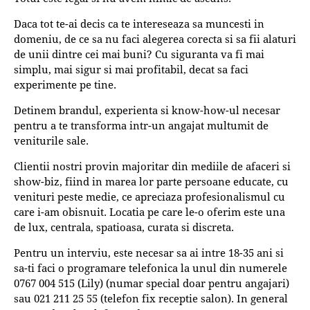
Daca tot te-ai decis ca te intereseaza sa muncesti in
domeniu, de ce sa nu faci alegerea corecta si sa fii alaturi
de unii dintre cei mai buni? Cu siguranta va fi mai
simplu, mai sigur si mai profitabil, decat sa faci
experimente pe tine.
Detinem brandul, experienta si know-how-ul necesar
pentru a te transforma intr-un angajat multumit de
veniturile sale.
Clientii nostri provin majoritar din mediile de afaceri si
show-biz, fiind in marea lor parte persoane educate, cu
venituri peste medie, ce apreciaza profesionalismul cu
care i-am obisnuit. Locatia pe care le-o oferim este una
de lux, centrala, spatioasa, curata si discreta.
Pentru un interviu, este necesar sa ai intre 18-35 ani si
sa-ti faci o programare telefonica la unul din numerele
0767 004 515 (Lily) (numar special doar pentru angajari)
sau 021 211 25 55 (telefon fix receptie salon). In general