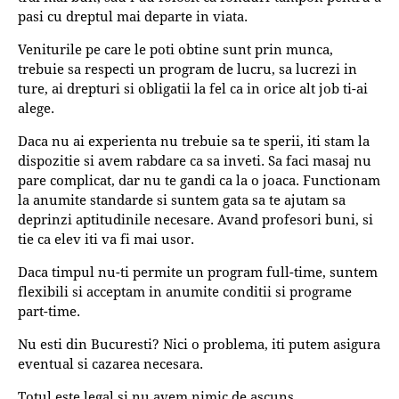
pasi cu dreptul mai departe in viata.
Veniturile pe care le poti obtine sunt prin munca,
trebuie sa respecti un program de lucru, sa lucrezi in
ture, ai drepturi si obligatii la fel ca in orice alt job ti-ai
alege.
Daca nu ai experienta nu trebuie sa te sperii, iti stam la
dispozitie si avem rabdare ca sa inveti. Sa faci masaj nu
pare complicat, dar nu te gandi ca la o joaca. Functionam
la anumite standarde si suntem gata sa te ajutam sa
deprinzi aptitudinile necesare. Avand profesori buni, si
tie ca elev iti va fi mai usor.
Daca timpul nu-ti permite un program full-time, suntem
flexibili si acceptam in anumite conditii si programe
part-time.
Nu esti din Bucuresti? Nici o problema, iti putem asigura
eventual si cazarea necesara.
Totul este legal si nu avem nimic de ascuns.