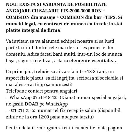
NOU! EXISTA SI VARIANTA DE POSIBILITATE
ANGAJARE CU SALARIU FIX-2000-3000 RON +
COMISION din masaje + COMISION din bar +TIPS. Si
munciti legal, cu contract de munca cu taxele la stat
platite integral de firma!
Va invitam sa va alaturati echipei noastre si sa luati
parte la unul dintre cele mai de succes proiecte din
domeniu. Adica faceti bani multi, intr-un loc de munca
legal, sigur si civilizat, asta ca
elemente esentiale…
Ca principiu, trebuie sa ai varsta intre 18-35 ani, un
aspect fizic placut, sa fii ingrijita, serioasa si sociabila si
mai ales sa ai timp sa muncesti!
Telefoane contact pentru angajari
– WhatsApp 0764 918 435 (Diana) numar special angajari,
ne gasiti
DOAR
pe WhatsApp
– 021 211 25 55 numar tel fix receptie salon (disponibil
zilnic de la ora 12:00 pana noaptea tarziu)
Pentru detalii va rugam sa cititi cu atentie toata pagina