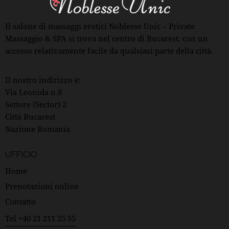
Il salone di massaggi erotici Noblesse Unic – Private
Massaggio & SPA si trova nel centro di Bucarest, con un
accesso relativamente facile da qualsiasi parte della città.
Il nostro indirizzo è:
Via Leonida n.8
Settore (Sector) 2
Città Bucarest
Nazione Romania
UFFICIO
Home
Prenotazioni online
Contatto
Tel +40 21 211 25 55