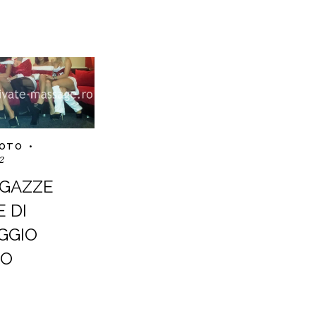
FOTO
2
AGAZZE
 DI
GGIO
CO