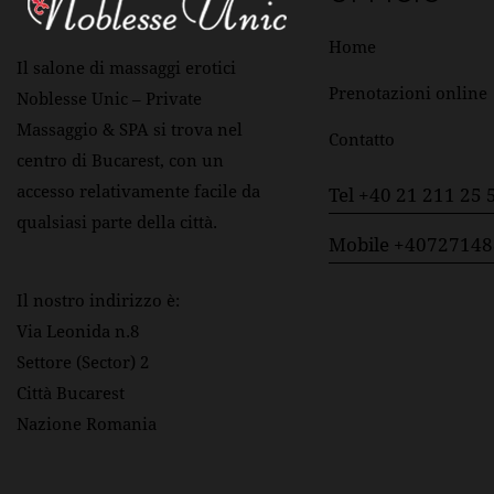
Home
Il salone di massaggi erotici
Prenotazioni online
Noblesse Unic – Private
Massaggio & SPA si trova nel
Contatto
centro di Bucarest, con un
accesso relativamente facile da
Tel +40 21 211 25 
qualsiasi parte della città.
Mobile +4072714
Il nostro indirizzo è:
Via Leonida n.8
Settore (Sector) 2
Città Bucarest
Nazione Romania