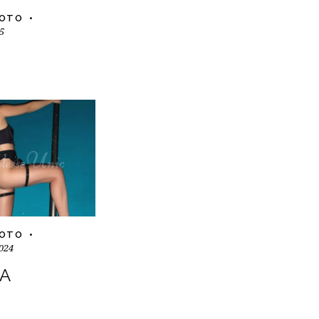
FOTO
5
FOTO
024
SA