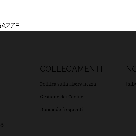
GAZZE
COLLEGAMENTI
NO
[si
Politica sulla riservatezza
Gestione dei Cookie
Domande frequenti
55