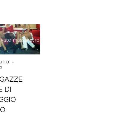
FOTO
2
AGAZZE
 DI
GGIO
CO