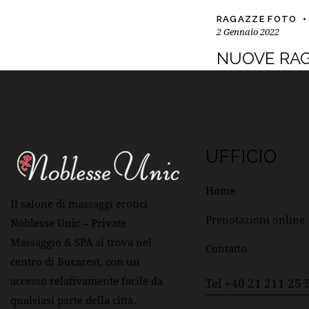
RAGAZZE FOTO
2 Gennaio 2022
NUOVE RA
UFFICIO
Home
Il salone di massaggi erotici
Prenotazioni online
Noblesse Unic – Private
Massaggio & SPA si trova nel
Contatto
centro di Bucarest, con un
accesso relativamente facile da
Tel +40 21 211 25 
qualsiasi parte della città.