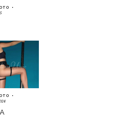
FOTO
5
FOTO
024
SA