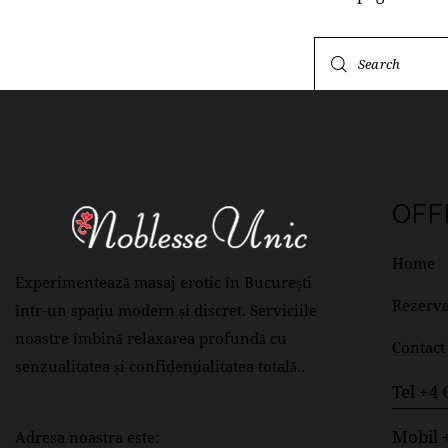
OFF
Home
Experimentează masaj erotic în București
Rezerva
într-un spațiu modern și discret. Serviciile
noastre îmbină relaxarea profundă cu
Contact
senzualitatea și confidențialitatea totală..
Tel +4
Mobil 
Adresa noastra este: