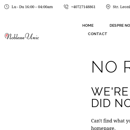
Lu - Du 16:00 – 04:00am
+40727148861
Str. Leon
HOME
DESPRE NO
CONTACT
NO 
WE'RE
DID N
Can't find what 
homepage
.