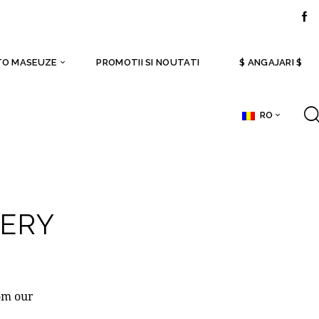
TO MASEUZE
PROMOTII SI NOUTATI
$ ANGAJARI $
RO
UERY
rom
our