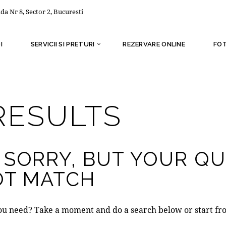
ida Nr 8, Sector 2, Bucuresti
I
SERVICII SI PRETURI
REZERVARE ONLINE
FO
RESULTS
 SORRY, BUT YOUR Q
OT MATCH
you need? Take a moment and do a search below or start f