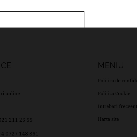
ICE
MENIU
Politica de confid
ri online
Politica Cookie
Intrebari frecven
Harta site
 021 211 25 55
+4 0727 148 861