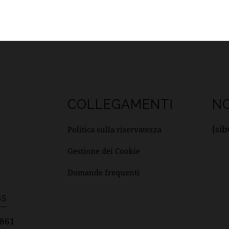
COLLEGAMENTI
NO
[si
Politica sulla riservatezza
Gestione dei Cookie
Domande frequenti
55
8861