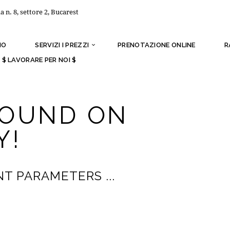
a n. 8, settore 2, Bucarest
MO
SERVIZI I PREZZI
PRENOTAZIONE ONLINE
R
$ LAVORARE PER NOI $
FOUND ON
Y!
T PARAMETERS ...