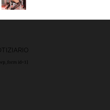
TIZIARIO
bwp_form id=1]