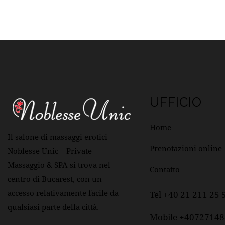
UFFICIO
Home
Il salone di massaggi erotici
Prenotazioni online
Noblesse Unic – Private
Massaggio & SPA si trova nel
Contatto
centro di Bucarest, con un
accesso relativamente facile da
Tel +40 21 211 25 
qualsiasi parte della città.
Mobile +4072714